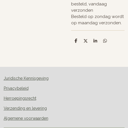
besteld, vandaag
verzonden
Besteld op zondag wordt
op maandag verzonden.
D
D
S
D
e
e
h
e
l
e
a
l
e
l
r
e
n
e
n
Juridische Kennisgeving
Privacybeleid
Herroepingsrecht
Verzending en levering
Algemene voorwaarden