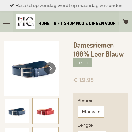
Besteld op zondag wordt op maandag verzonden.
Ga
direct
naar
HOME - GIFT SHOP MOOIE DINGEN VOOR THUIS
de
hoofdinhoud
Damesriemen
100% Leer Blauw
Leder
€ 19,95
Kleuren
Lengte