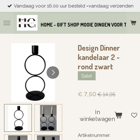
Vandaag voor 16.00 uur besteld =vandaag veŕzenden
Ga
direct
naar
HOME - GIFT SHOP MOOIE DINGEN VOOR THUIS
de
hoofdinhoud
Design Dinner
kandelaar 2 -
rond zwart
Sale!
€ 7,50
€ 14,95
In
winkelwagen
Artikelnummer: