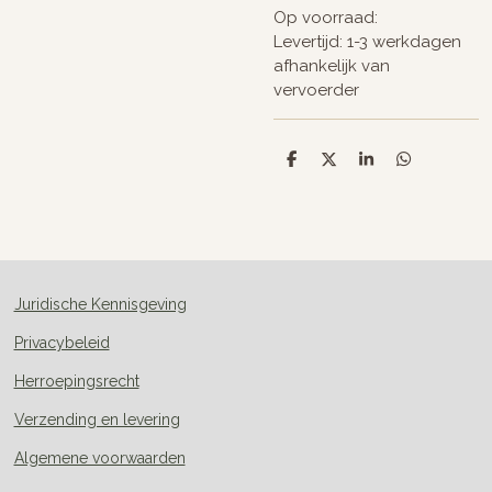
Op voorraad:
Levertijd: 1-3 werkdagen
afhankelijk van
vervoerder
D
D
S
D
e
e
h
e
l
e
a
l
e
l
r
e
n
e
n
Juridische Kennisgeving
Privacybeleid
Herroepingsrecht
Verzending en levering
Algemene voorwaarden