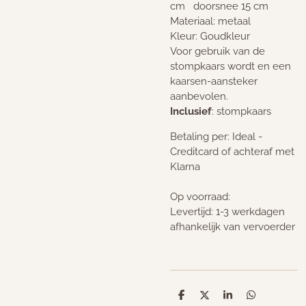
cm doorsnee 15 cm
Materiaal: metaal
Kleur: Goudkleur
Voor gebruik van de
stompkaars wordt en een
kaarsen-aansteker
aanbevolen.
Inclusief
: stompkaars
Betaling per: Ideal -
Creditcard of achteraf met
Klarna
Op voorraad:
Levertijd: 1-3 werkdagen
afhankelijk van vervoerder
D
D
S
D