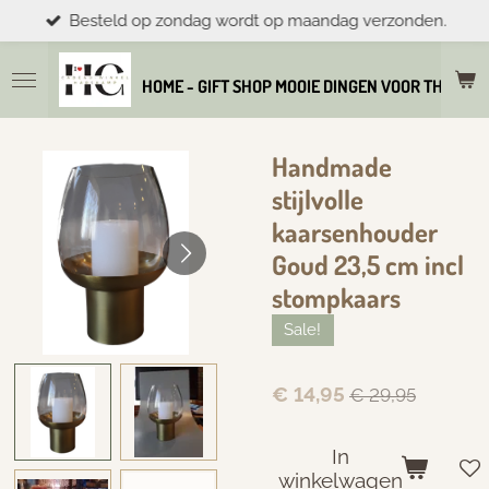
Besteld op zondag wordt op maandag verzonden.
Ga
direct
naar
HOME - GIFT SHOP MOOIE DINGEN VOOR THUIS E
de
hoofdinhoud
Handmade
stijlvolle
kaarsenhouder
Goud 23,5 cm incl
stompkaars
Sale!
€ 14,95
€ 29,95
In
winkelwagen