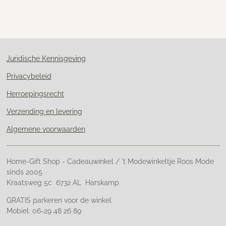
e
e
h
e
l
e
a
l
e
l
r
e
n
e
n
Juridische Kennisgeving
Privacybeleid
Herroepingsrecht
Verzending en levering
Algemene voorwaarden
Home-Gift Shop - Cadeauwinkel / 't Modewinkeltje Roos Mode
sinds 2005
Kraatsweg 5c 6732 AL Harskamp
GRATIS parkeren voor de winkel
Mobiel: 06-29 48 26 89