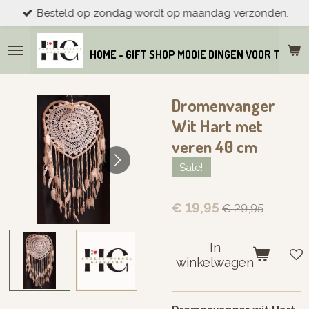
Besteld op zondag wordt op maandag verzonden.
Ga
direct
naar
HOME - GIFT SHOP MOOIE DINGEN VOOR THUIS
de
hoofdinhoud
Dromenvanger
Wit Hart met
veren 40 cm
Sale!
€ 19,95
€ 29,95
In
winkelwagen