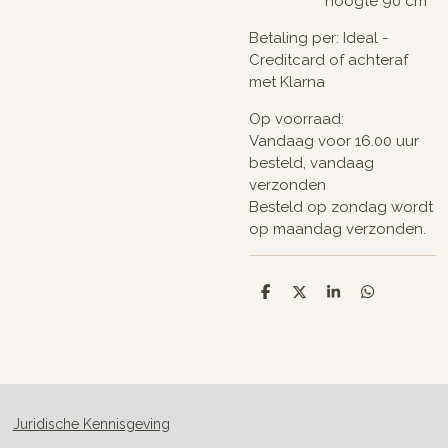
hoogte 90 cm
Betaling per: Ideal -
Creditcard of achteraf
met Klarna
Op voorraad:
Vandaag voor 16.00 uur
besteld, vandaag
verzonden
Besteld op zondag wordt
op maandag verzonden.
D
D
S
D
e
e
h
e
l
e
a
l
e
l
r
e
n
e
n
Juridische Kennisgeving