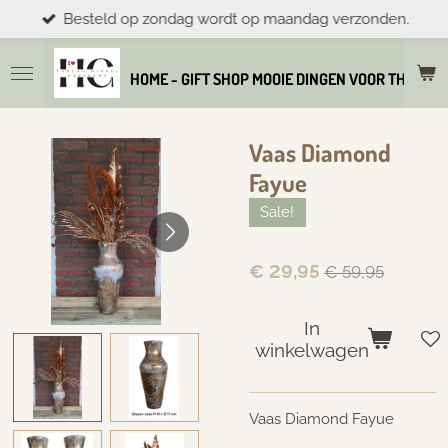
Besteld op zondag wordt op maandag verzonden.
Ga
direct
naar
HOME - GIFT SHOP MOOIE DINGEN VOOR THUIS E
de
hoofdinhoud
Vaas Diamond
Fayue
Sale!
€ 29,95
€ 59,95
In
winkelwagen
Vaas Diamond Fayue