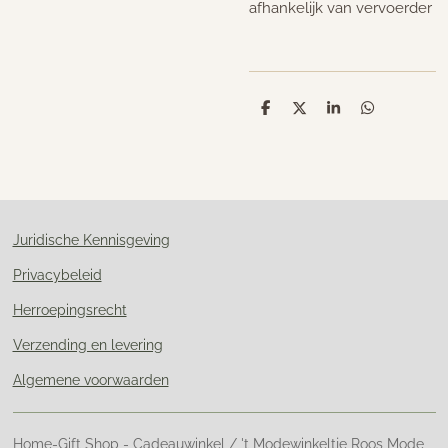
afhankelijk van vervoerder
D
D
S
D
e
e
h
e
l
e
a
l
e
l
r
e
n
e
n
Juridische Kennisgeving
Privacybeleid
Herroepingsrecht
Verzending en levering
Algemene voorwaarden
Home-Gift Shop - Cadeauwinkel / 't Modewinkeltje Roos Mode