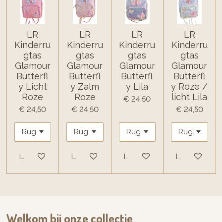
LR
LR
LR
LR
Kinderru
Kinderru
Kinderru
Kinderru
gtas
gtas
gtas
gtas
Glamour
Glamour
Glamour
Glamour
Butterfl
Butterfl
Butterfl
Butterfl
y Licht
y Zalm
y Lila
y Roze /
Roze
Roze
licht Lila
€ 24,50
€ 24,50
€ 24,50
€ 24,50
In winkelwagen
In winkelwagen
In winkelwagen
In winkelwa
Welkom bij onze collectie