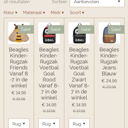
16 resultaten
Sorteer:
Kleur
▾
Materiaal
▾
Merk
▾
Soort
▾
Sale!
Sale!
Sale!
Sale!
Beagles
Beagles
Beagles
Beagles
Kinder-
Kinder-
Kinder-
Kinder-
Rugzak
Rugzak
Rugzak
Rugzak
Friends
Voetbal
Voetbal
Jeans
Vanaf 8
Goal
Goal
Blauw
-7 in de
Rood
Zwart
€ 24,95
winkel
Vanaf 8-
Vanaf 8-
€ 29,95
7 in de
7 in de
€ 14,95
winkel
winkel
€ 19,95
€ 14,95
€ 14,95
€ 17,95
€ 17,95