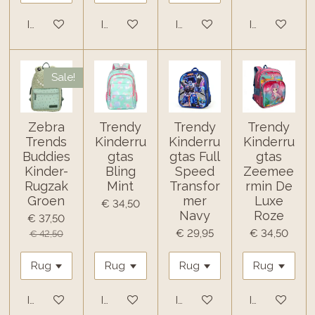
In winkelwagen
In winkelwagen
In winkelwagen
In winkelwa
Sale!
Zebra
Trendy
Trendy
Trendy
Trends
Kinderru
Kinderru
Kinderru
Buddies
gtas
gtas Full
gtas
Kinder-
Bling
Speed
Zeemee
Rugzak
Mint
Transfor
rmin De
Groen
mer
Luxe
€ 34,50
Navy
Roze
€ 37,50
€ 29,95
€ 34,50
€ 42,50
In winkelwagen
In winkelwagen
In winkelwagen
In winkelwa