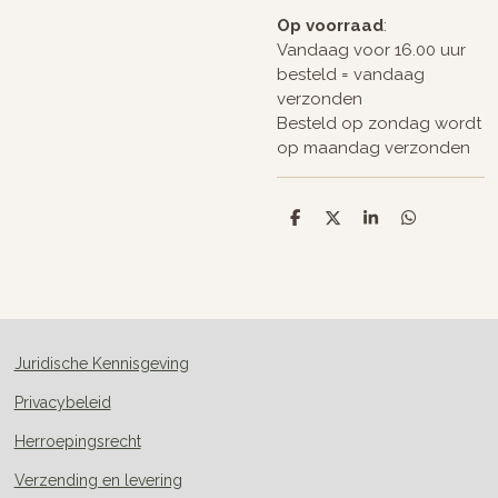
Op voorraad
:
Vandaag voor 16.00 uur
besteld = vandaag
verzonden
Besteld op zondag wordt
op maandag verzonden
D
D
S
D
e
e
h
e
l
e
a
l
e
l
r
e
n
e
n
Juridische Kennisgeving
Privacybeleid
Herroepingsrecht
Verzending en levering