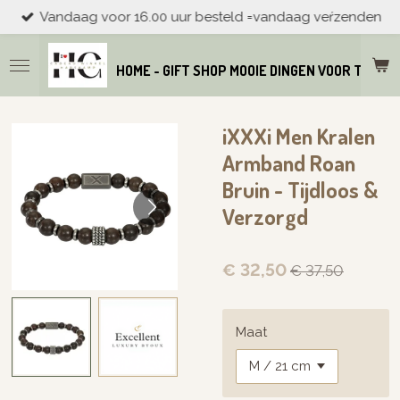
Vandaag voor 16.00 uur besteld =vandaag veŕzenden
Ga
direct
naar
HOME - GIFT SHOP MOOIE DINGEN VOOR THUIS
de
hoofdinhoud
iXXXi Men Kralen
Armband Roan
Bruin - Tijdloos &
Verzorgd
€ 32,50
€ 37,50
Maat