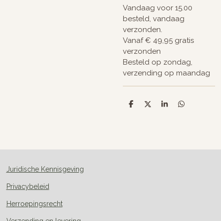
Vandaag voor 15.00
besteld, vandaag
verzonden.
Vanaf € 49,95 gratis
verzonden
Besteld op zondag,
verzending op maandag
D
D
S
D
e
e
h
e
l
e
a
l
e
l
r
e
n
e
n
Juridische Kennisgeving
Privacybeleid
Herroepingsrecht