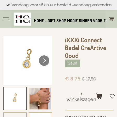
Vandaag voor 16.00 uur besteld =vandaag veŕzenden
Ga
direct
naar
HOME - GIFT SHOP MOOIE DINGEN VOOR THUIS
de
hoofdinhoud
iXXXi Connect
Bedel CreArtive
Goud
Sale!
€ 8,75
€ 17,50
In
winkelwagen