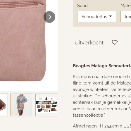
Soort
Mater
Uitverkocht
Beagles Malaga Schouderta
Kijk eens naar deze mooie l
fijne item komt uit de Malaga
avondje winkelen. De té leu
uitstraling. De schoudertas sl
achtervak kun je gemakkelijk
verstelbaar en afneembaar. V
tassencollectie?
Afmetingen: H 25,5cm x L 2