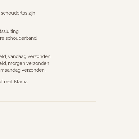
schoudertas zijn:
ssluiting
are schouderband
teld, vandaag verzonden
teld, morgen verzonden
p maandag verzonden.
af met Klarna