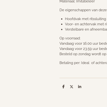
Materiaal: Imitatieleer
De eigenschappen van deze 
Hoofdvak met ritssluiting
Voor- en achtervak met rit
Verstelbare en afneemb
Op voorraad:
Vandaag voor 16.00 uur bes
Vandaag voor 23.59 uur bes
Besteld op zondag wordt o
Betaling per: Ideal of achter
D
D
S
e
e
h
l
e
a
e
l
r
n
e