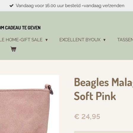
Vandaag voor 16.00 uur besteld =vandaag veŕzenden
 OM CADEAU TE GEVEN
LE HOME-GIFT SALE
EXCELLENT BYOUX
TASSE
Beagles Mala
Soft Pink
€ 24,95