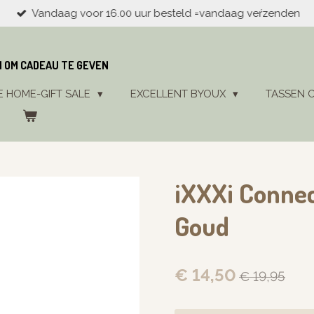
Vandaag voor 16.00 uur besteld =vandaag veŕzenden
N OM CADEAU TE GEVEN
E HOME-GIFT SALE
EXCELLENT BYOUX
TASSEN 
iXXXi Connec
Goud
€ 14,50
€ 19,95