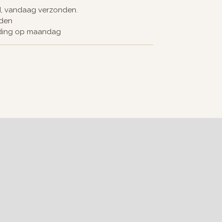
d, vandaag verzonden.
nden
nding op maandag