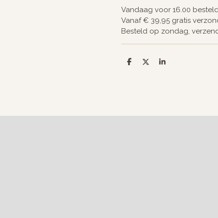
Vandaag voor 16.00 bestel
Vanaf € 39,95 gratis verzo
Besteld op zondag, verze
D
D
S
e
e
h
l
e
a
e
l
r
n
e