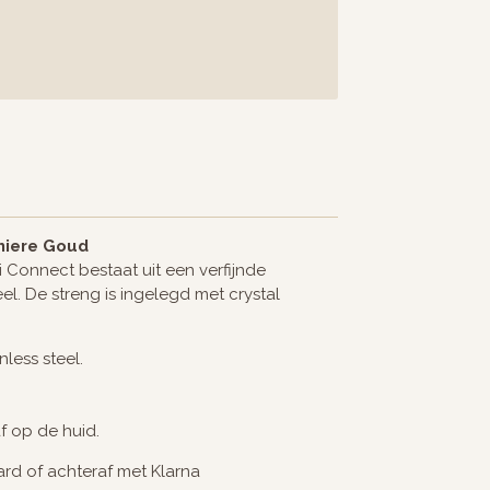
miere Goud
i Connect bestaat uit een verfijnde
el. De streng is ingelegd met crystal
less steel.
af op de huid.
card of achteraf met Klarna