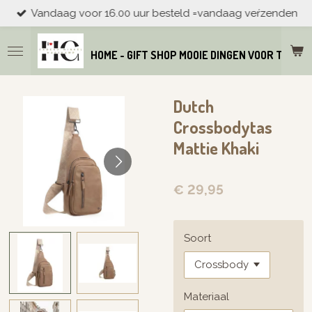
Vandaag voor 16.00 uur besteld =vandaag veŕzenden
Ga
direct
naar
HOME - GIFT SHOP MOOIE DINGEN VOOR THUIS
de
hoofdinhoud
Dutch
Crossbodytas
Mattie Khaki
€ 29,95
Soort
Materiaal