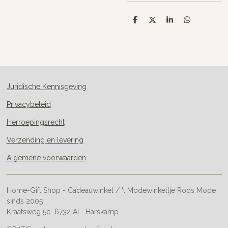
D
D
S
D
e
e
h
e
l
e
a
l
e
l
r
e
n
e
n
Juridische Kennisgeving
Privacybeleid
Herroepingsrecht
Verzending en levering
Algemene voorwaarden
Home-Gift Shop - Cadeauwinkel / 't Modewinkeltje Roos Mode
sinds 2005
Kraatsweg 5c 6732 AL Harskamp