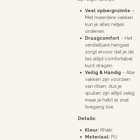
Veel opbergruimte
–
Met meerdere vakken
kun je alles netjes
ordenen.
Draagcomfort
– Het
verstelbare hengsel
zorgt ervoor dat je de
tas altijd comfortabel
kunt dragen.
Veilig & Handig
– Alle
vakken zijn voorzien
van ritsen, dus je
spullen zijn altijd veilig,
maar je hebt er snel
toegang toe.
Details:
Kleur:
Khaki
Materiaal:
PU