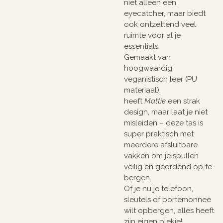
niet alleen een
eyecatcher, maar biedt
ook ontzettend veel
ruimte voor al je
essentials.
Gemaakt van
hoogwaardig
veganistisch leer (PU
materiaal),
heeft
Mattie
een strak
design, maar laat je niet
misleiden – deze tas is
super praktisch met
meerdere afsluitbare
vakken om je spullen
veilig en geordend op te
bergen.
Of je nu je telefoon,
sleutels of portemonnee
wilt opbergen, alles heeft
zijn eigen plekje!