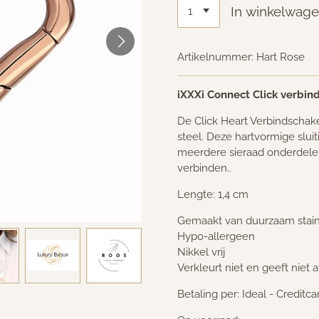
In winkelwag
Artikelnummer:
Hart Rose
iXXXi Connect Click verbin
De Click Heart Verbindschak
steel. Deze hartvormige slui
meerdere sieraad onderdelen
verbinden..
Lengte: 1,4 cm
Gemaakt van duurzaam stainl
Hypo-allergeen
Nikkel vrij
Verkleurt niet en geeft niet a
Betaling per: Ideal - Creditc