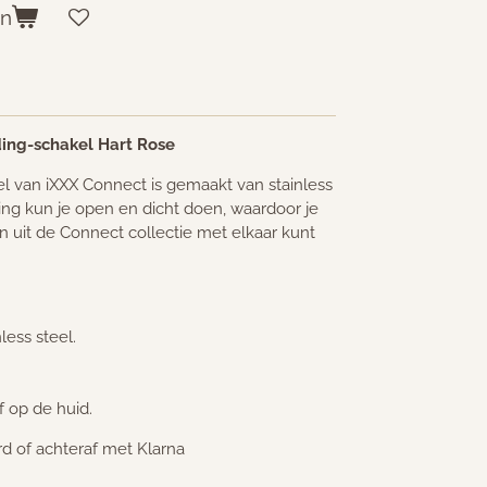
en
ding-schakel Hart Rose
el van iXXX Connect is gemaakt van stainless
ting kun je open en dicht doen, waardoor je
 uit de Connect collectie met elkaar kunt
ess steel.
f op de huid.
ard of achteraf met Klarna