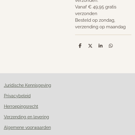
verzonden.
Vanaf € 49,95 gratis
verzonden
Besteld op zondag,
verzending op maandag
D
D
S
D
e
e
h
e
l
e
a
l
e
l
r
e
n
e
n
Juridische Kennisgeving
Privacybeleid
Herroepingsrecht
Verzending en levering
Algemene voorwaarden