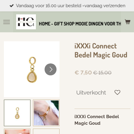
Vandaag voor 16.00 uur besteld =vandaag veŕzenden
Ga
direct
naar
HOME - GIFT SHOP MOOIE DINGEN VOOR THUIS E
de
hoofdinhoud
iXXXi Connect
Bedel Magic Goud
€ 7,50
€ 15,00
Uitverkocht
iXXXi Connect Bedel
Magic Goud