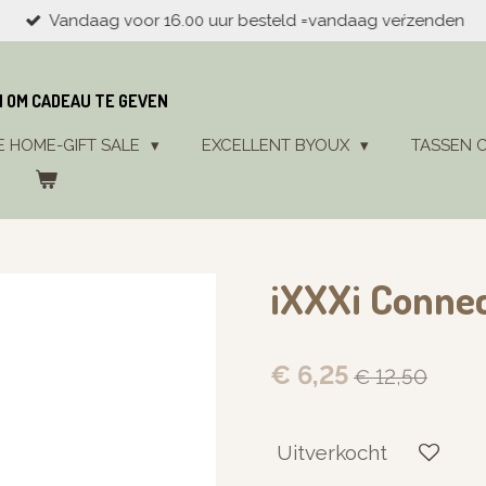
Vandaag voor 16.00 uur besteld =vandaag veŕzenden
N OM CADEAU TE GEVEN
E HOME-GIFT SALE
EXCELLENT BYOUX
TASSEN 
iXXXi Connec
€ 6,25
€ 12,50
Uitverkocht