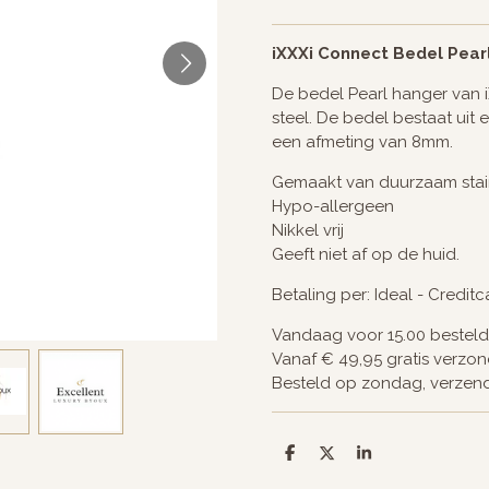
iXXXi Connect Bedel Pearl
De bedel Pearl hanger van i
steel. De bedel bestaat uit
een afmeting van 8mm.
Gemaakt van duurzaam stain
Hypo-allergeen
Nikkel vrij
Geeft niet af op de huid.
Betaling per: Ideal - Credit
Vandaag voor 15.00 bestel
Vanaf € 49,95 gratis verzo
Besteld op zondag, verze
D
D
S
e
e
h