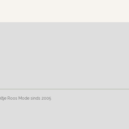
l
e
a
e
l
r
n
e
eltje Roos Mode sinds 2005