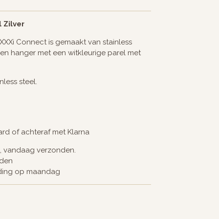
 Zilver
XXXi Connect is gemaakt van stainless
 een hanger met een witkleurige parel met
less steel.
card of achteraf met Klarna
d, vandaag verzonden.
nden
nding op maandag