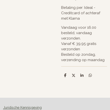
Betaling per: Ideal -
Creditcard of achteraf
met Klarna
Vandaag voor 16.00
besteld, vandaag
verzonden.
Vanaf € 39,95 gratis
verzonden
Besteld op zondag,
verzending op maandag
D
D
S
D
e
e
h
e
l
e
a
l
e
l
r
e
n
e
n
Juridische Kennisgeving