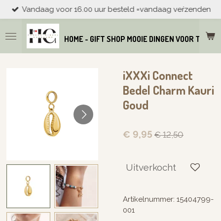
Vandaag voor 16.00 uur besteld =vandaag veŕzenden
Ga
direct
naar
HOME - GIFT SHOP MOOIE DINGEN VOOR THUIS
de
hoofdinhoud
iXXXi Connect
Bedel Charm Kauri
Goud
€ 9,95
€ 12,50
Uitverkocht
Artikelnummer:
15404799-
001